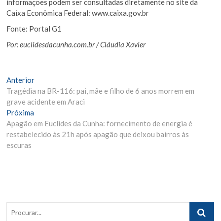
informações podem ser consultadas diretamente no site da
Caixa Econômica Federal: www.caixa.gov.br
Fonte: Portal G1
Por: euclidesdacunha.com.br / Cláudia Xavier
Navegação
Matéria
Anterior
Anterior:
Tragédia na BR-116: pai, mãe e filho de 6 anos morrem em
de
grave acidente em Araci
Post
Próxima
Próxima
Materia:
Apagão em Euclides da Cunha: fornecimento de energia é
restabelecido às 21h após apagão que deixou bairros às
escuras
Procurar..