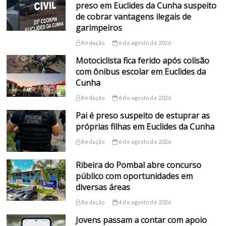
preso em Euclides da Cunha suspeito
de cobrar vantagens ilegais de
garimpeiros
Redação
6 de agosto de 2026
Motociclista fica ferido após colisão
com ônibus escolar em Euclides da
Cunha
Redação
6 de agosto de 2026
Pai é preso suspeito de estuprar as
próprias filhas em Euclides da Cunha
Redação
6 de agosto de 2026
Ribeira do Pombal abre concurso
público com oportunidades em
diversas áreas
Redação
4 de agosto de 2026
Jovens passam a contar com apoio