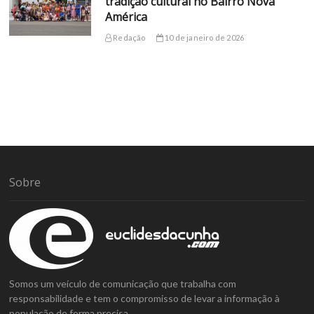
tradição cultural no Bairro Nova
América
Redação
10 de janeiro de 2026
Sobre
Somos um veículo de comunicação que trabalha com
responsabilidade e tem o compromisso de levar a informação à
população de forma precisa.