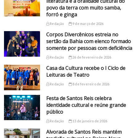
literatura e a oralidade cultural do
povo da terra com muito samba,
forró e ginga
Redação
9 de março de 2026
Corpos Divercênicos estreia no
sertão da Bahia com elenco formado
somente por pessoas com deficiência
Redação
26 de fevereiro de 2026
Casa da Cultura recebe o I Ciclo de
Leituras de Teatro
Redação
8 de fevereiro de 2026
Festa de Santos Reis celebra
identidade cultural e reúne grande
público
Redação
13 de janeiro de 2026
Alvorada de Santos Reis mantém