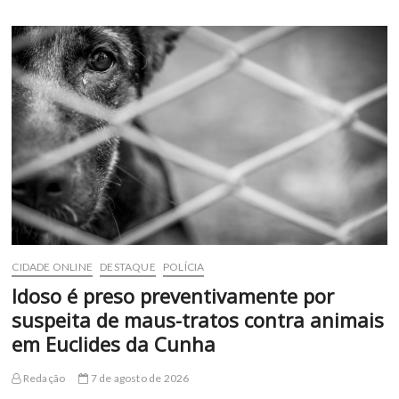
estabelece
regras
para
armamento
e
munições
da
Guarda
Civil
de
Euclides
da
Cunha
CIDADE ONLINE
DESTAQUE
POLÍCIA
Idoso é preso preventivamente por
suspeita de maus-tratos contra animais
em Euclides da Cunha
Redação
7 de agosto de 2026