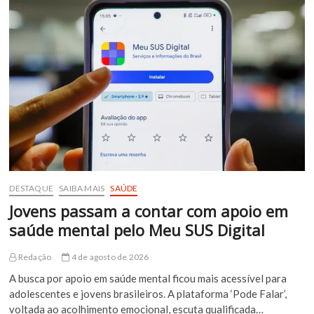
abre
concurso
público
com
oportunidades
em
diversas
áreas
DESTAQUE
SAIBA MAIS
SAÚDE
Jovens passam a contar com apoio em
saúde mental pelo Meu SUS Digital
Redação
4 de agosto de 2026
A busca por apoio em saúde mental ficou mais acessível para
adolescentes e jovens brasileiros. A plataforma ‘Pode Falar’,
voltada ao acolhimento emocional, escuta qualificada…