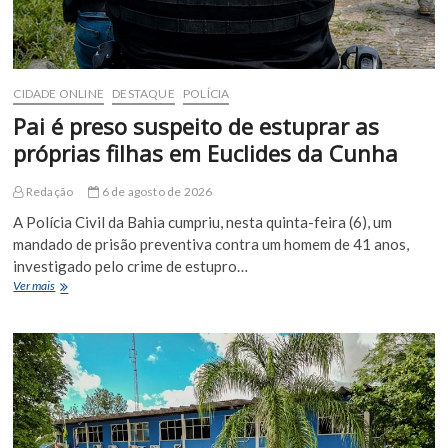
CIDADE ONLINE
DESTAQUE
POLÍCIA
Pai é preso suspeito de estuprar as
próprias filhas em Euclides da Cunha
Redação
6 de agosto de 2026
A Polícia Civil da Bahia cumpriu, nesta quinta-feira (6), um
mandado de prisão preventiva contra um homem de 41 anos,
investigado pelo crime de estupro…
Pai
Ver mais
é
preso
suspeito
de
estuprar
as
próprias
filhas
em