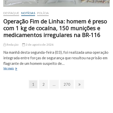
DESTAQUE
NOTÍCIAS
POLÍCIA
Operação Fim de Linha: homem é preso
com 1 kg de cocaína, 150 munições e
medicamentos irregulares na BR-116
Redação
3 de agosto de 2026
Na manhã desta segunda-feira (03), foi realizada uma operação
integrada entre forças de segurança que resultou na prisão em
flagrante de um homem suspeito de…
Operação
Ver mais
Fim
de
Paginação
Linha:
Page
Page
Page
Próxima
1
2
…
270
homem
Página
de
é
preso
posts
com
1
kg