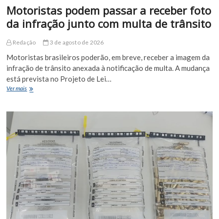
Motoristas podem passar a receber foto
da infração junto com multa de trânsito
Redação
3 de agosto de 2026
Motoristas brasileiros poderão, em breve, receber a imagem da
infração de trânsito anexada à notificação de multa. A mudança
está prevista no Projeto de Lei…
Motoristas
Ver mais
podem
passar
a
receber
foto
da
infração
junto
com
multa
de
trânsito