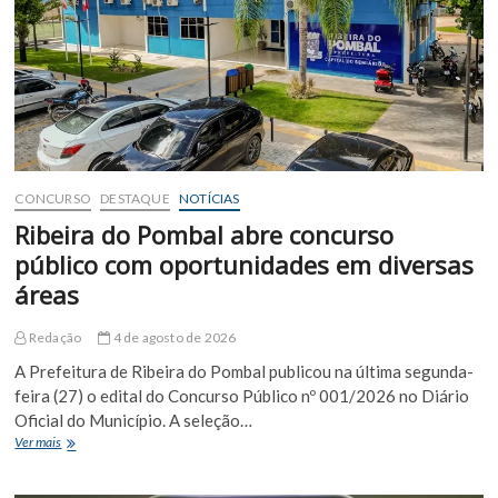
Euclides
da
Cunha
CONCURSO
DESTAQUE
NOTÍCIAS
Ribeira do Pombal abre concurso
público com oportunidades em diversas
áreas
Redação
4 de agosto de 2026
A Prefeitura de Ribeira do Pombal publicou na última segunda-
feira (27) o edital do Concurso Público nº 001/2026 no Diário
Oficial do Município. A seleção…
Ribeira
Ver mais
do
Pombal