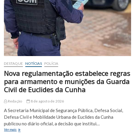
DESTAQUE
NOTÍCIAS
POLÍCIA
Nova regulamentação estabelece regras
para armamento e munições da Guarda
Civil de Euclides da Cunha
Redação
8 de agosto de 2026
A Secretaria Municipal de Segurança Pública, Defesa Social,
Defesa Civil e Mobilidade Urbana de Euclides da Cunha
publicou no diário oficial, a decisão que institui…
Nova
Ver mais
regulamentação