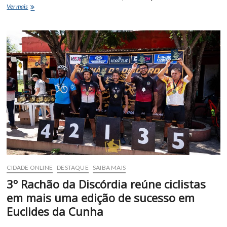
Jovens
Ver mais
passam
a
contar
com
apoio
em
saúde
mental
pelo
Meu
SUS
Digital
CIDADE ONLINE
DESTAQUE
SAIBA MAIS
3º Rachão da Discórdia reúne ciclistas
em mais uma edição de sucesso em
Euclides da Cunha