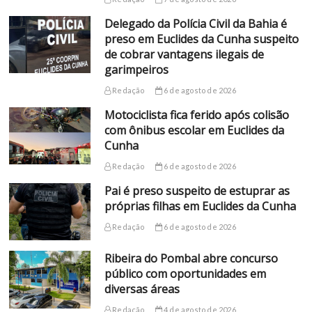
Delegado da Polícia Civil da Bahia é
preso em Euclides da Cunha suspeito
de cobrar vantagens ilegais de
garimpeiros
Redação
6 de agosto de 2026
Motociclista fica ferido após colisão
com ônibus escolar em Euclides da
Cunha
Redação
6 de agosto de 2026
Pai é preso suspeito de estuprar as
próprias filhas em Euclides da Cunha
Redação
6 de agosto de 2026
Ribeira do Pombal abre concurso
público com oportunidades em
diversas áreas
Redação
4 de agosto de 2026