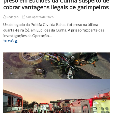
preso em Euclides da Cunha suspeito de
cobrar vantagens ilegais de garimpeiros
Redação
6 de agosto de 2026
Um delegado da Polícia Civil da Bahia, foi preso na última
quarta-feira (5), em Euclides da Cunha. A prisão faz parte das
investigações da Operação…
Delegado
Ver mais
da
Polícia
Civil
da
Bahia
é
preso
em
Euclides
da
Cunha
suspeito
de
cobrar
vantagens
ilegais