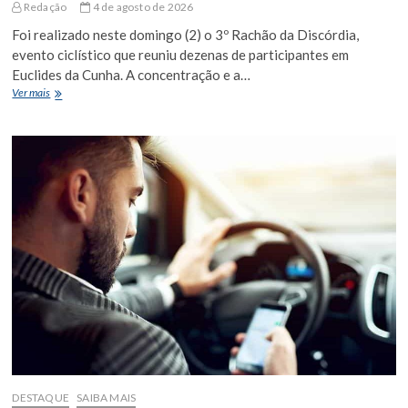
Redação
4 de agosto de 2026
Foi realizado neste domingo (2) o 3º Rachão da Discórdia,
evento ciclístico que reuniu dezenas de participantes em
Euclides da Cunha. A concentração e a…
3º
Ver mais
Rachão
da
Discórdia
reúne
ciclistas
em
mais
uma
edição
de
sucesso
em
Euclides
da
Cunha
DESTAQUE
SAIBA MAIS