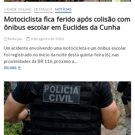
de
CIDADE ONLINE
DESTAQUE
NOTÍCIAS
garimpeiros
Motociclista fica ferido após colisão com
ônibus escolar em Euclides da Cunha
Redação
6 de agosto de 2026
Um acidente envolvendo uma motocicleta e um ônibus escolar
foi registrado no início da noite desta quinta-feira (6), nas
proximidades da BR 116, próximo a…
Motociclista
Ver mais
fica
ferido
após
colisão
com
ônibus
escolar
em
Euclides
da
Cunha