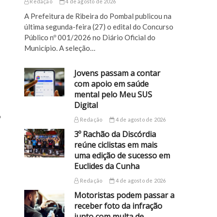
Redação
4 de agosto de 2026
A Prefeitura de Ribeira do Pombal publicou na
última segunda-feira (27) o edital do Concurso
Público nº 001/2026 no Diário Oficial do
Município. A seleção…
Jovens passam a contar
com apoio em saúde
mental pelo Meu SUS
Digital
9
Redação
4 de agosto de 2026
3º Rachão da Discórdia
reúne ciclistas em mais
uma edição de sucesso em
Euclides da Cunha
Redação
4 de agosto de 2026
Motoristas podem passar a
receber foto da infração
junto com multa de