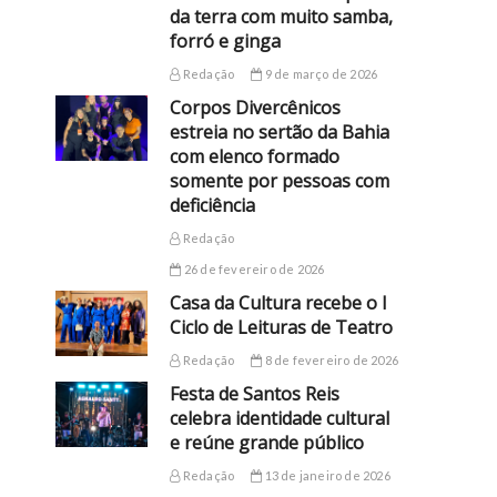
da terra com muito samba,
forró e ginga
Redação
9 de março de 2026
Corpos Divercênicos
estreia no sertão da Bahia
com elenco formado
somente por pessoas com
deficiência
Redação
26 de fevereiro de 2026
Casa da Cultura recebe o I
Ciclo de Leituras de Teatro
Redação
8 de fevereiro de 2026
Festa de Santos Reis
celebra identidade cultural
e reúne grande público
Redação
13 de janeiro de 2026