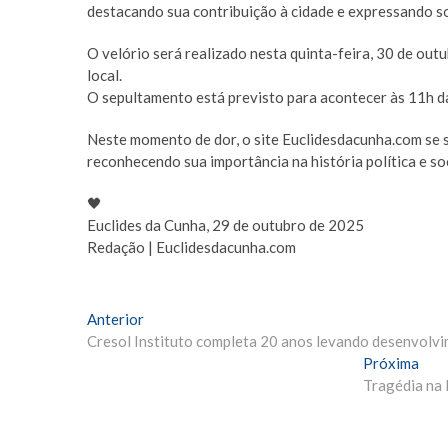
destacando sua contribuição à cidade e expressando so
O velório será realizado nesta quinta-feira, 30 de out
local.
O sepultamento está previsto para acontecer às 11h d
Neste momento de dor, o site Euclidesdacunha.com se so
reconhecendo sua importância na história política e soc
🖤
Euclides da Cunha, 29 de outubro de 2025
Redação | Euclidesdacunha.com
Navegação
Matéria
Anterior
Anterior:
Cresol Instituto completa 20 anos levando desenvolv
de
Pró
Próxima
Post
Mate
Tragédia na 