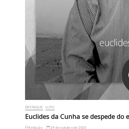
DESTAQUE
LUTO
Euclides da Cunha se despede do e
Redação
29 de outubro de 2025