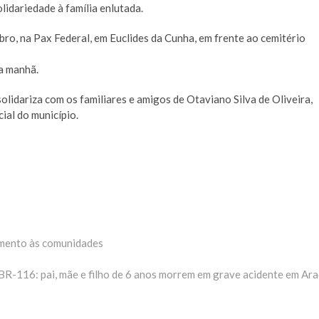
lidariedade à família enlutada.
ubro, na Pax Federal, em Euclides da Cunha, em frente ao cemitério
a manhã.
lidariza com os familiares e amigos de Otaviano Silva de Oliveira,
ial do município.
imento às comunidades
xima
ria:
BR-116: pai, mãe e filho de 6 anos morrem em grave acidente em Ara