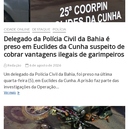
CIDADE ONLINE
DESTAQUE
POLÍCIA
Delegado da Polícia Civil da Bahia é
preso em Euclides da Cunha suspeito de
cobrar vantagens ilegais de garimpeiros
Redação
6 de agosto de 2026
Um delegado da Polícia Civil da Bahia, foi preso na última
quarta-feira (5), em Euclides da Cunha. A prisão faz parte das
investigações da Operação…
Delegado
Ver mais
da
Polícia
Civil
da
Bahia
é
preso