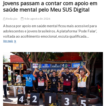
Jovens passam a contar com apoio em
saúde mental pelo Meu SUS Digital
Redação
4 de agosto de 2026
A busca por apoio em saúde mental ficou mais acessível para
adolescentes e jovens brasileiros. A plataforma ‘Pode Falar’,
voltada ao acolhimento emocional, escuta qualificada…
Jovens
Ver mais
passam
a
contar
com
apoio
em
saúde
mental
pelo
Meu
SUS
Digital