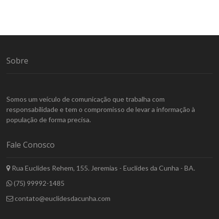
Sobre
Somos um veículo de comunicação que trabalha com
responsabilidade e tem o compromisso de levar a informação à
população de forma precisa.
Fale Conosco
Rua Euclides Rehem, 155. Jeremias - Euclides da Cunha - BA.
(75) 99992-1485
contato@euclidesdacunha.com