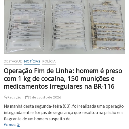
da
infração
junto
com
multa
de
trânsito
DESTAQUE
NOTÍCIAS
POLÍCIA
Operação Fim de Linha: homem é preso
com 1 kg de cocaína, 150 munições e
medicamentos irregulares na BR-116
Redação
3 de agosto de 2026
Na manhã desta segunda-feira (03), foi realizada uma operação
integrada entre forças de segurança que resultou na prisão em
flagrante de um homem suspeito de…
Operação
Ver mais