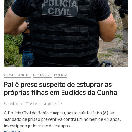
colisão
com
ônibus
escolar
em
Euclides
da
Cunha
CIDADE ONLINE
DESTAQUE
POLÍCIA
Pai é preso suspeito de estuprar as
próprias filhas em Euclides da Cunha
Redação
6 de agosto de 2026
A Polícia Civil da Bahia cumpriu, nesta quinta-feira (6), um
mandado de prisão preventiva contra um homem de 41 anos,
investigado pelo crime de estupro…
Pai
Ver mais