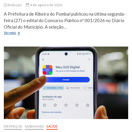
Redação
4 de agosto de 2026
A Prefeitura de Ribeira do Pombal publicou na última segunda-
feira (27) o edital do Concurso Público nº 001/2026 no Diário
Oficial do Município. A seleção…
Ribeira
Ver mais
do
Pombal
abre
concurso
público
com
oportunidades
em
diversas
áreas
DESTAQUE
SAIBA MAIS
SAÚDE