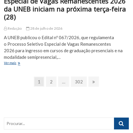
Especial de Vagas Remanescentes 2026
da UNEB iniciam na próxima terça-feira
(28)
Redação
28 de julho de 2026
A UNEB publicou o Edital nº 067/2026, que regulamenta
o Processo Seletivo Especial de Vagas Remanescentes
2026 para ingresso em cursos de graduação presenciais e na
modalidade semipresencial,…
Inscrições
Ver mais
para
Processo
Paginação
Seletivo
Page
Page
Page
Próxima
1
2
…
302
Especial
Página
de
de
Vagas
posts
Remanescentes
2026
da
UNEB
Procurar..
iniciam
na
próxima