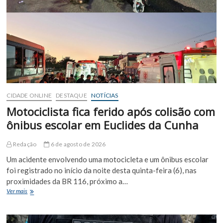
em
Euclides
da
Cunha
suspeito
de
cobrar
vantagens
ilegais
de
CIDADE ONLINE
DESTAQUE
NOTÍCIAS
garimpeiros
Motociclista fica ferido após colisão com
ônibus escolar em Euclides da Cunha
Redação
6 de agosto de 2026
Um acidente envolvendo uma motocicleta e um ônibus escolar
foi registrado no início da noite desta quinta-feira (6), nas
proximidades da BR 116, próximo a…
Motociclista
Ver mais
fica
ferido
após