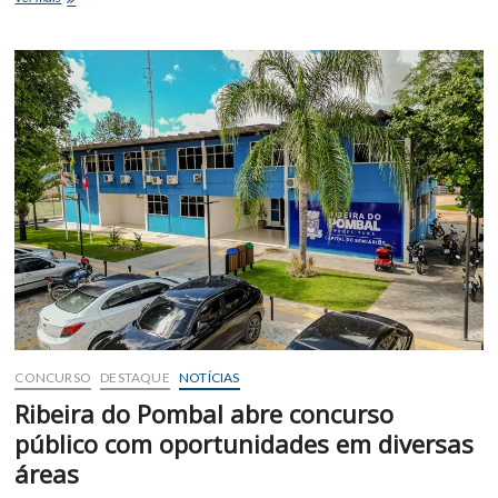
é
preso
suspeito
de
estuprar
as
próprias
filhas
em
Euclides
da
Cunha
CONCURSO
DESTAQUE
NOTÍCIAS
Ribeira do Pombal abre concurso
público com oportunidades em diversas
áreas