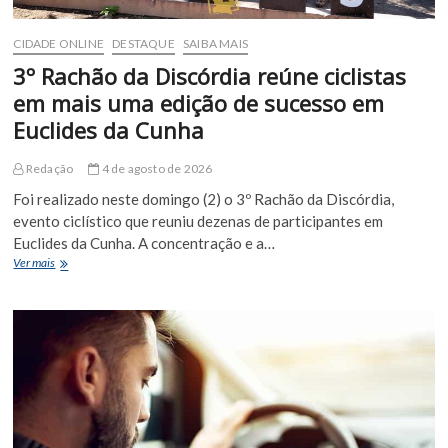
CIDADE ONLINE
DESTAQUE
SAIBA MAIS
3º Rachão da Discórdia reúne ciclistas
em mais uma edição de sucesso em
Euclides da Cunha
Redação
4 de agosto de 2026
Foi realizado neste domingo (2) o 3º Rachão da Discórdia,
evento ciclístico que reuniu dezenas de participantes em
Euclides da Cunha. A concentração e a…
3º
Ver mais
Rachão
da
Discórdia
reúne
ciclistas
em
mais
uma
edição
de