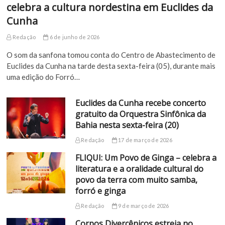
celebra a cultura nordestina em Euclides da
Cunha
Redação
6 de junho de 2026
O som da sanfona tomou conta do Centro de Abastecimento de
Euclides da Cunha na tarde desta sexta-feira (05), durante mais
uma edição do Forró…
Euclides da Cunha recebe concerto
gratuito da Orquestra Sinfônica da
Bahia nesta sexta-feira (20)
Redação
17 de março de 2026
FLIQUI: Um Povo de Ginga – celebra a
literatura e a oralidade cultural do
povo da terra com muito samba,
forró e ginga
Redação
9 de março de 2026
Corpos Divercênicos estreia no