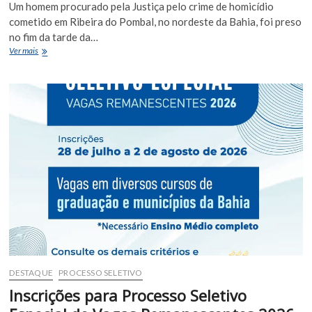
Um homem procurado pela Justiça pelo crime de homicídio
cometido em Ribeira do Pombal, no nordeste da Bahia, foi preso
no fim da tarde da…
Homem
Ver mais
procurado
por
homicídio
em
Ribeira
do
Pombal
é
preso
em
São
Paulo
durante
operação
integrada
DESTAQUE
PROCESSO SELETIVO
Inscrições para Processo Seletivo