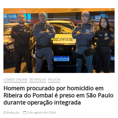
Fim
de
Linha:
homem
é
preso
com
1
kg
de
cocaína,
150
munições
e
medicamentos
irregulares
na
CIDADE ONLINE
DESTAQUE
POLÍCIA
BR-
116
Homem procurado por homicídio em
Ribeira do Pombal é preso em São Paulo
durante operação integrada
Redação
2 de agosto de 2026