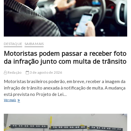
sucesso
em
Euclides
da
Cunha
DESTAQUE
SAIBA MAIS
Motoristas podem passar a receber foto
da infração junto com multa de trânsito
Redação
3 de agosto de 2026
Motoristas brasileiros poderão, em breve, receber a imagem da
infração de trânsito anexada à notificação de multa. A mudança
está prevista no Projeto de Lei…
Motoristas
Ver mais
podem
passar
a
receber
foto